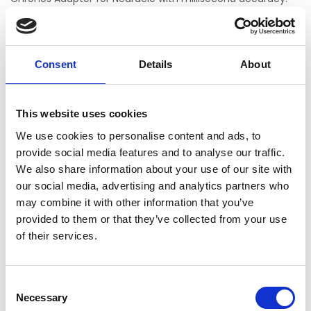
Includes 25-pin adapter and DB-25 to DB-25 cable to
directly connect Chronos to Neuracle.
Consent
Details
About
Chronos Adapters provide a quick, plug-and-play solution.
No parallel port or wiring necessary.
This website uses cookies
We use cookies to personalise content and ads, to
Chronos Adapter for Neuracle
provide social media features and to analyse our traffic.
Noch keine Bewertungen
We also share information about your use of our site with
our social media, advertising and analytics partners who
0 Sterne, basierend auf 0 Bewertungen
may combine it with other information that you’ve
provided to them or that they’ve collected from your use
IHRE BEWERTUNG HINZUFÜGEN
of their services.
ERGÄNZENDE PRODUKTE
Consent
Necessary
Selection