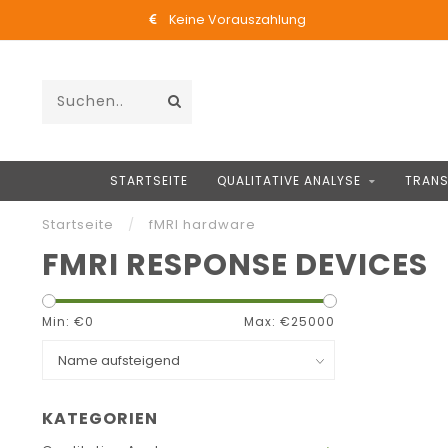
Keine Vorauszahlung
STARTSEITE
QUALITATIVE ANALYSE
TRANS
Startseite
/
fMRI hardware
FMRI RESPONSE DEVICES
Min: €
0
Max: €
25000
KATEGORIEN