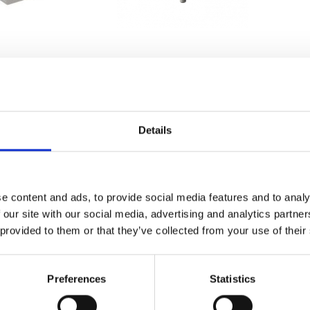
NT DESIGNS
HYPERION MRI DIGITAL
TERFACES
PROJECTION SYSTEM
997,52
€24.350,00
Details
e content and ads, to provide social media features and to analy
 our site with our social media, advertising and analytics partn
 provided to them or that they’ve collected from your use of their
Preferences
Statistics