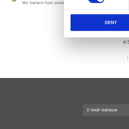
Wir liefern fast alles
DENY
MOCK M
€5