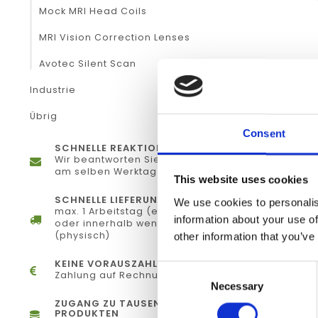
Mock MRI Head Coils
MRI Vision Correction Lenses
Avotec Silent Scan
CURRE
Industrie
IN
Übrig
€
Consent
SCHNELLE REAKTION
Wir beantworten Sie Ihre Fragen
am selben Werktag
This website uses cookies
SCHNELLE LIEFERUNG
We use cookies to personalis
max. 1 Arbeitstag (elektronisch)
information about your use of
oder innerhalb weniger Tage
(physisch)
other information that you’ve
KEINE VORAUSZAHLUNG
Consent
Zahlung auf Rechnung
Necessary
Selection
ZUGANG ZU TAUSENDE
PRODUKTEN