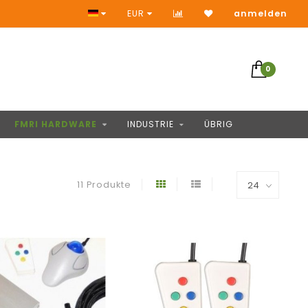
Snelle reacties
EUR
anmelden
0
FMRI HARDWARE
INDUSTRIE
ÜBRIG
11 Produkte