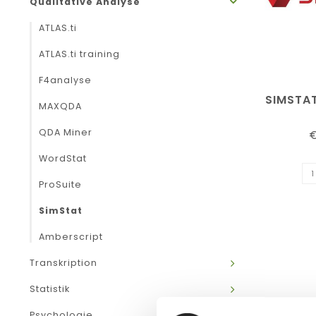
Qualitative Analyse
ATLAS.ti
ATLAS.ti training
F4analyse
SIMSTA
MAXQDA
QDA Miner
€
WordStat
ProSuite
SimStat
Amberscript
Transkription
Statistik
Psychologie