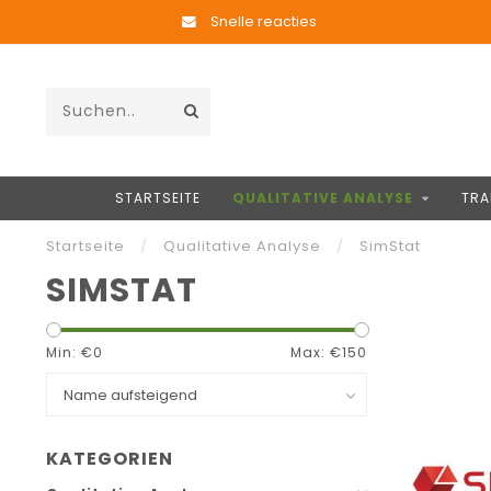
Snelle reacties
STARTSEITE
QUALITATIVE ANALYSE
TRA
Startseite
/
Qualitative Analyse
/
SimStat
SIMSTAT
Min: €
0
Max: €
150
KATEGORIEN