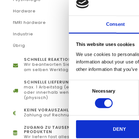
Hardware
fMRI hardware
Consent
Industrie
This website uses cookies
Übrig
We use cookies to personalis
SCHNELLE REAKTION
information about your use of
Wir beantworten Sie Ihre Fragen
other information that you’ve
am selben Werktag
SCHNELLE LIEFERUNG
Consent
max. 1 Arbeitstag (elektronisch)
Necessary
Selection
oder innerhalb weniger Tage
(physisch)
KEINE VORAUSZAHLUNG
Zahlung auf Rechnung
ZUGANG ZU TAUSENDE
DENY
PRODUKTEN
Wir liefern fast alles