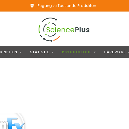
Zugang zu Tausende Produkten
KRIPTION
STATISTIK
PSYCHOLOGIE
HARDWARE