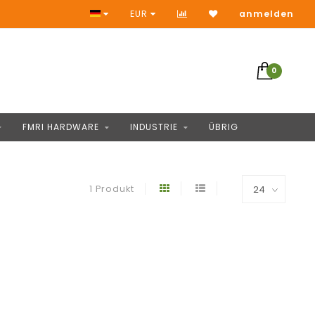
Snelle reacties
EUR
anmelden
0
FMRI HARDWARE
INDUSTRIE
ÜBRIG
1 Produkt