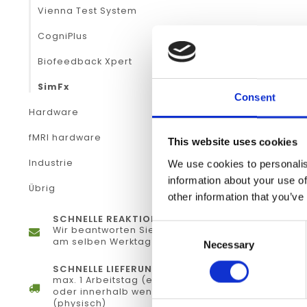
Vienna Test System
CogniPlus
Biofeedback Xpert
SimFx
Consent
Hardware
fMRI hardware
This website uses cookies
Industrie
We use cookies to personalis
information about your use of
Übrig
other information that you’ve
SCHNELLE REAKTION
Consent
Wir beantworten Sie Ihre Fragen
am selben Werktag
Necessary
Selection
SCHNELLE LIEFERUNG
max. 1 Arbeitstag (elektronisch)
oder innerhalb weniger Tage
(physisch)