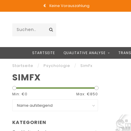
Keine Vorauszahlung
STARTSEITE
QUALITATIVE ANALYSE
TRANS
Startseite
/
Psychologie
/
SimFx
SIMFX
Min: €
0
Max: €
850
KATEGORIEN