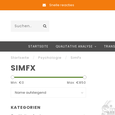
Snelle reacties
STARTSEITE
QUALITATIVE ANALYSE
TRANS
Startseite
/
Psychologie
/
SimFx
SIMFX
Min: €
0
Max: €
850
KATEGORIEN