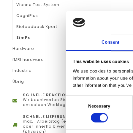
Vienna Test System
CogniPlus
Biofeedback Xpert
SimFx
Consent
Hardware
fMRI hardware
This website uses cookies
Industrie
We use cookies to personalis
information about your use of
Übrig
other information that you’ve
SCHNELLE REAKTION
Consent
Wir beantworten Sie Ihre Fragen
am selben Werktag
Necessary
Selection
SCHNELLE LIEFERUNG
max. 1 Arbeitstag (elektronisch)
oder innerhalb weniger Tage
(physisch)