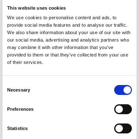
UCINET is a program for the analysis of social networks and
This website uses cookies
other proximity data.
We use cookies to personalise content and ads, to
provide social media features and to analyse our traffic.
It contains dozens of network analytic routines (e.g.,
We also share information about your use of our site with
centrality measures, dyadic cohesion measures, positional
our social media, advertising and analytics partners who
analysis algorithms, clique finders, etc.), stochastic dyad
may combine it with other information that you’ve
models (P1), network hypothesis testing procedures, plus
provided to them or that they’ve collected from your use
general statistical and multivariate analysis tools such as
of their services.
multidimensional scaling, correspondence analysis, factor
analysis, cluster analysis, multiple regression, etc.
Consent
UCINET provides a host of data management and
Necessary
Selection
transformation tools ranging from graph-theoretic
procedures to a full-featured matrix algebra language.
Preferences
Ucinet (academisch)
Statistics
Noch keine Bewertungen