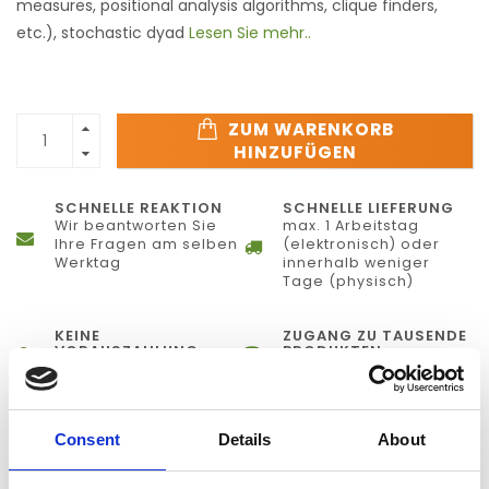
measures, positional analysis algorithms, clique finders,
etc.), stochastic dyad
Lesen Sie mehr..
ZUM WARENKORB
HINZUFÜGEN
SCHNELLE REAKTION
SCHNELLE LIEFERUNG
Wir beantworten Sie
max. 1 Arbeitstag
Ihre Fragen am selben
(elektronisch) oder
Werktag
innerhalb weniger
Tage (physisch)
KEINE
ZUGANG ZU TAUSENDE
VORAUSZAHLUNG
PRODUKTEN
Zahlung auf Rechnung
Wir liefern fast alles
Consent
Details
About
INFORMATIONEN