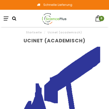
Schnelle Lieferung
0
Startseite
/
Ucinet (academisch)
UCINET (ACADEMISCH)