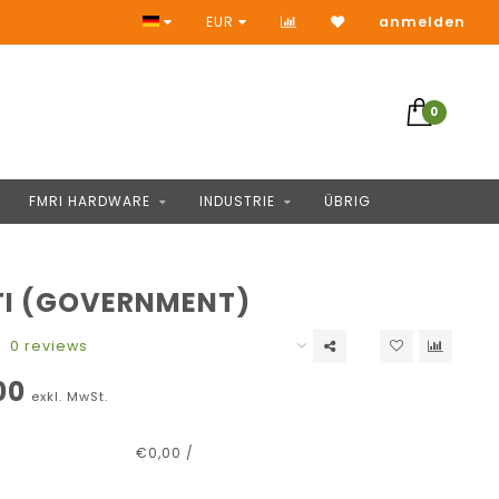
Zugang zu Tausende Produkten
EUR
anmelden
0
FMRI HARDWARE
INDUSTRIE
ÜBRIG
TI (GOVERNMENT)
0 reviews
00
exkl. MwSt.
€0,00 /