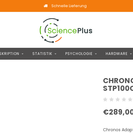
Schnelle Lieferung
SKRIPTION
STATISTIK
PSYCHOLOGIE
HARDWARE
CHRONO
STP100
€289,0
Chronos Adapt