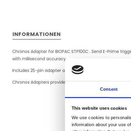
INFORMATIONEN
Chronos Adapter for BIOPAC STP100C . Send E-Prime trigg
with millisecond accuracy.
Includes 25-pin adapter and DB-25 to DB-25 cable to dir
Chronos Adapters provide a quick, plug-and-play solution. 
Consent
This website uses cookies
We use cookies to personalis
information about your use of