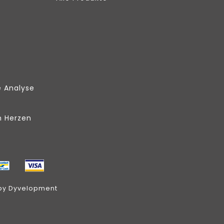
e Analyse
m Herzen
by
Dyvelopment