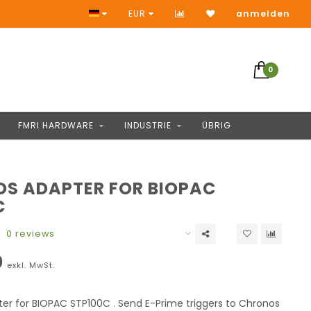
Keine Vorauszahlung
EUR
anmelden
0
FMRI HARDWARE
INDUSTRIE
ÜBRIG
S ADAPTER FOR BIOPAC
C
0 reviews
0
exkl. MwSt.
er for BIOPAC STP100C . Send E-Prime triggers to Chronos