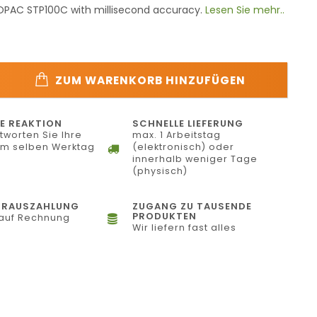
IOPAC STP100C with millisecond accuracy.
Lesen Sie mehr..
ZUM WARENKORB HINZUFÜGEN
E REAKTION
SCHNELLE LIEFERUNG
tworten Sie Ihre
max. 1 Arbeitstag
am selben Werktag
(elektronisch) oder
innerhalb weniger Tage
(physisch)
ORAUSZAHLUNG
ZUGANG ZU TAUSENDE
PRODUKTEN
auf Rechnung
Wir liefern fast alles