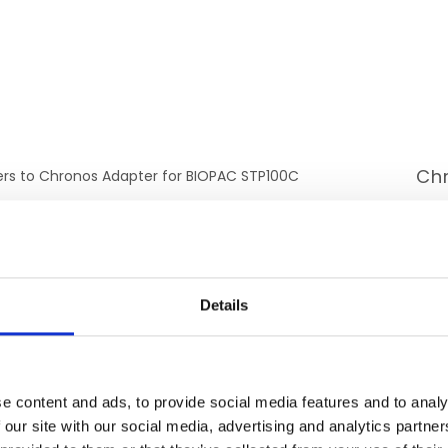
Ch
ers to Chronos Adapter for BIOPAC STP100C
ectly connect Chronos to BIOPAC STP100C.
No parallel port or wiring necessary.
Details
ERGÄNZENDE PRODUKTE
e content and ads, to provide social media features and to analy
 our site with our social media, advertising and analytics partn