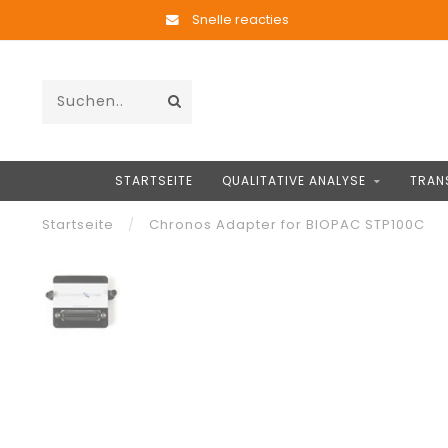
Snelle reacties
STARTSEITE
QUALITATIVE ANALYSE
TRAN
Startseite
/
Chronos Adapter for BIOPAC STP100C