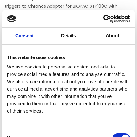
triggers to Chronos Adapter for BIOPAC STP100C with
millisecond accuracy.
Includes 25-pin adapter and DB-25 to DB-25 cable to
directly connect Chronos to BIOPAC STP100C.
Consent
Details
About
Chronos Adapters provide a quick, plug-and-play solution.
No parallel port or wiring necessary.
This website uses cookies
We use cookies to personalise content and ads, to
provide social media features and to analyse our traffic.
Chronos Adapter for BIOPAC STP100C
We also share information about your use of our site with
Noch keine Bewertungen
our social media, advertising and analytics partners who
may combine it with other information that you’ve
0 Sterne, basierend auf 0 Bewertungen
provided to them or that they’ve collected from your use
of their services.
IHRE BEWERTUNG HINZUFÜGEN
Consent
ERGÄNZENDE PRODUKTE