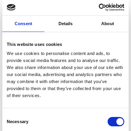
Includes 25-pin adapter and DB-25 to DB-25 cable to
directly connect Chronos to Neuroscan.
Chronos Adapters provide a quick, plug-and-play solution.
Consent
Details
About
No parallel port or wiring necessary.
This website uses cookies
Chronos Adapter for Neuroscan
We use cookies to personalise content and ads, to
Noch keine Bewertungen
provide social media features and to analyse our traffic.
We also share information about your use of our site with
0 Sterne, basierend auf 0 Bewertungen
our social media, advertising and analytics partners who
may combine it with other information that you’ve
IHRE BEWERTUNG HINZUFÜGEN
provided to them or that they’ve collected from your use
of their services.
ERGÄNZENDE PRODUKTE
Consent
Necessary
Selection