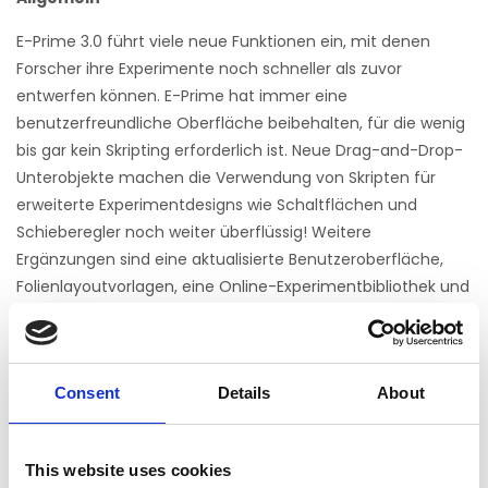
E-Prime 3.0 führt viele neue Funktionen ein, mit denen
Forscher ihre Experimente noch schneller als zuvor
entwerfen können. E-Prime hat immer eine
benutzerfreundliche Oberfläche beibehalten, für die wenig
bis gar kein Skripting erforderlich ist. Neue Drag-and-Drop-
Unterobjekte machen die Verwendung von Skripten für
erweiterte Experimentdesigns wie Schaltflächen und
Schieberegler noch weiter überflüssig! Weitere
Ergänzungen sind eine aktualisierte Benutzeroberfläche,
Folienlayoutvorlagen, eine Online-Experimentbibliothek und
hilfreiche Debugging-Tools
E-Prime® ist die umfassendste Software für die
Verhaltensforschung. Erstellen Sie Ihre eigenen
Consent
Details
About
Experimente mit der benutzerfreundlichen grafischen
Benutzeroberfläche von E-Prime. Entwerfen, sammeln und
analysieren Sie Daten – alles innerhalb weniger Stunden!
This website uses cookies