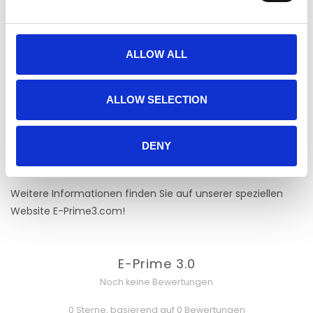
- Listenzeilen interaktiv ausführen
- Skriptaufgabenereignisse
- Eigenschaft finden und ersetzen
ALLOW ALL
- Schnellstart von jedem Listenobjekt
- Pause/Fortsetzen im schwebenden Fenster
- Neue Aufgabenereignisse
ALLOW SELECTION
- Verbesserte Benutzeroberfläche
- Online-Dokumentation
DENY
- Laufzeitunterstützung für Tablets und Touchscreens
- Verbesserte Audio-/Videowiedergabe und Ladezeit
Weitere Informationen finden Sie auf unserer speziellen
Website E-Prime3.com!
E-Prime 3.0
Noch keine Bewertungen
0 Sterne, basierend auf 0 Bewertungen