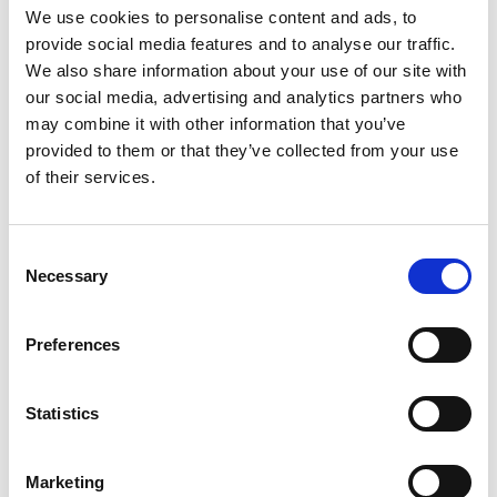
Mit mehr als 100.000 Benutzern in Forschungseinrichtungen
We use cookies to personalise content and ads, to
und Labors in über 60 Ländern ist E-Prime die weltweit
provide social media features and to analyse our traffic.
führende Software für Verhaltensexperimente. E-Prime
We also share information about your use of our site with
bietet eine wirklich benutzerfreundliche Umgebung für
our social media, advertising and analytics partners who
computergestütztes Experimentdesign, Datenerfassung
may combine it with other information that you’ve
und Analyse. E-Prime bietet ein Millisekunden-genaues
provided to them or that they’ve collected from your use
Timing, um die Genauigkeit Ihrer Daten sicherzustellen. Die
of their services.
Flexibilität von E-Prime, einfache bis komplexe Experimente
zu erstellen, ist ideal für Anfänger und Fortgeschrittene.
Consent
Necessary
Selection
Neue Funktionen in E-Prime 3.0:
- Button-Unterobjekt für Antworten
Preferences
- Wahlunterobjekt für Umfragen/Rückrufe
- Slider-Unterobjekt für Skalen
Statistics
- Folienlayoutvorlagen
- Online-Experimentbibliothek
- Textdateien automatisch generieren
Marketing