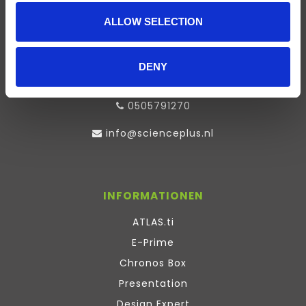
SCIENCE PLUS GROUP BV
ALLOW SELECTION
Visserstraat 27
9712 CS
DENY
Groningen
0505791270
info@scienceplus.nl
INFORMATIONEN
ATLAS.ti
E-Prime
Chronos Box
Presentation
Design Expert