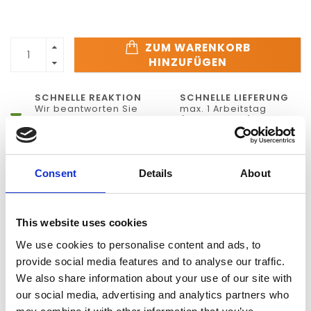
ZUM WARENKORB
HINZUFÜGEN
SCHNELLE REAKTION
SCHNELLE LIEFERUNG
Wir beantworten Sie
max. 1 Arbeitstag
Ihre Fragen am selben
(elektronisch) oder
Werktag
innerhalb weniger
Tage (physisch)
Consent
Details
About
KEINE
ZUGANG ZU TAUSENDE
VORAUSZAHLUNG
PRODUKTEN
Zahlung auf Rechnung
Wir liefern fast alles
This website uses cookies
We use cookies to personalise content and ads, to
INFORMATIONEN
provide social media features and to analyse our traffic.
We also share information about your use of our site with
SKETCHUP PRO
our social media, advertising and analytics partners who
Our full-featured desktop modeler, built to make anything