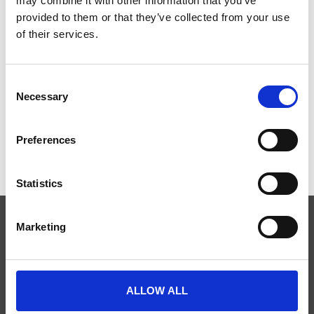
may combine it with other information that you’ve
your imagination can create.
provided to them or that they’ve collected from your use
of their services.
SketchUp Pro
Consent
Noch keine Bewertungen
Necessary
Selection
0 Sterne, basierend auf 0 Bewertungen
Preferences
IHRE BEWERTUNG HINZUFÜGEN
Statistics
Marketing
ABONNIEREN SIE UNSEREN NEWSLETTER
ALLOW ALL