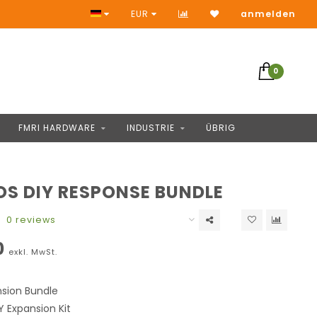
Zugang zu Tausende Produkten
EUR
anmelden
0
FMRI HARDWARE
INDUSTRIE
ÜBRIG
S DIY RESPONSE BUNDLE
0 reviews
0
exkl. MwSt.
sion Bundle
Y Expansion Kit