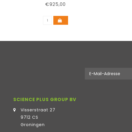
€925,00
SCIENCE PLUS GROUP BV
Visserstraat 27
9712 CS
Groningen