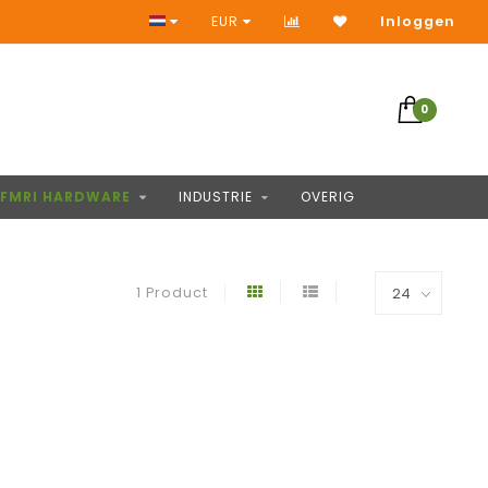
Toegang tot duizenden producten
EUR
Inloggen
0
FMRI HARDWARE
INDUSTRIE
OVERIG
1 Product