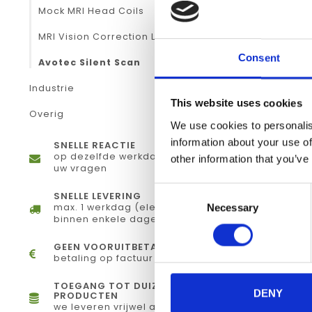
Mock MRI Head Coils
MRI Vision Correction Lenses
Consent
Avotec Silent Scan
Industrie
This website uses cookies
Overig
We use cookies to personalis
information about your use of
SNELLE REACTIE
op dezelfde werkdag antwoord op
other information that you’ve
uw vragen
Consent
SNELLE LEVERING
max. 1 werkdag (elektronisch) of
Necessary
Selection
binnen enkele dagen (fysiek)
GEEN VOORUITBETALING
betaling op factuur
TOEGANG TOT DUIZENDEN
DENY
PRODUCTEN
we leveren vrijwel alles