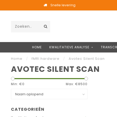
Snelle levering
HOME
KWALITATIEVE ANALYSE
TRANSCR
Home
/
fMRI hardware
/
Avotec Silent Scan
AVOTEC SILENT SCAN
Min: €
0
Max: €
8500
CATEGORIEËN