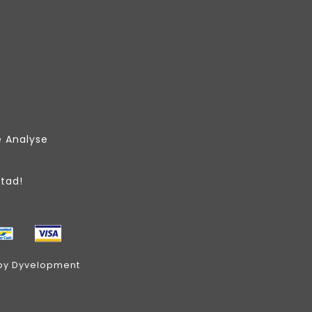
e Analyse
Stad!
by
Dyvelopment