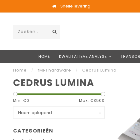
Snelle levering
HOME
KWALITATIEVE ANALYSE
TRANSCR
Home
/
fMRI hardware
/
Cedrus Lumina
CEDRUS LUMINA
Min: €
0
Max: €
3500
CATEGORIEËN