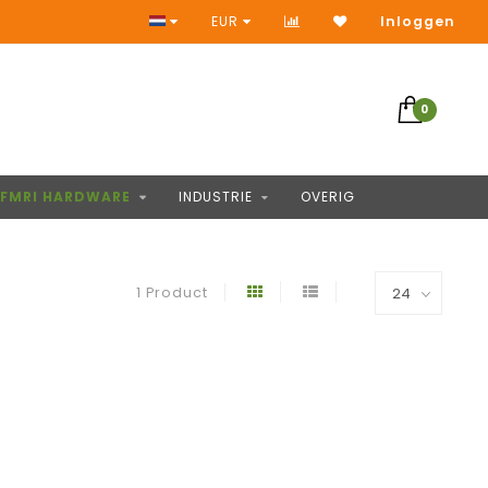
Toegang tot duizenden producten
EUR
Inloggen
0
FMRI HARDWARE
INDUSTRIE
OVERIG
1 Product