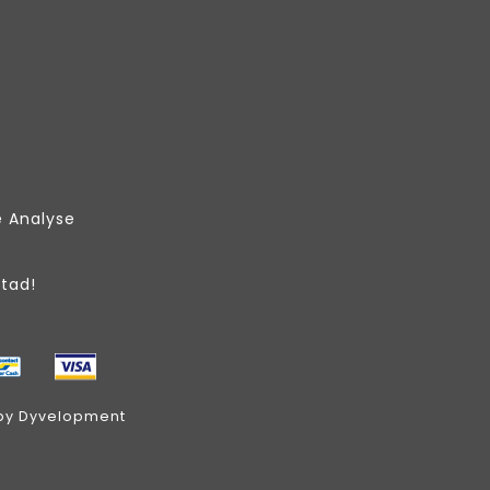
e Analyse
Stad!
by
Dyvelopment