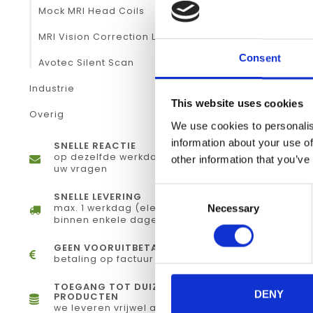
Mock MRI Head Coils
MRI Vision Correction Lenses
Consent
Avotec Silent Scan
Industrie
This website uses cookies
Overig
We use cookies to personalis
information about your use of
SNELLE REACTIE
op dezelfde werkdag antwoord op
other information that you’ve
uw vragen
Consent
SNELLE LEVERING
max. 1 werkdag (elektronisch) of
Necessary
Selection
binnen enkele dagen (fysiek)
GEEN VOORUITBETALING
betaling op factuur
TOEGANG TOT DUIZENDEN
DENY
PRODUCTEN
we leveren vrijwel alles