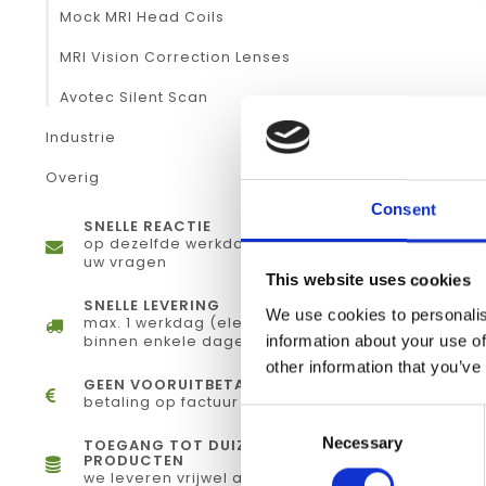
Mock MRI Head Coils
MRI Vision Correction Lenses
Avotec Silent Scan
CURRE
Industrie
IN
Overig
€
Consent
SNELLE REACTIE
op dezelfde werkdag antwoord op
uw vragen
This website uses cookies
SNELLE LEVERING
We use cookies to personalis
max. 1 werkdag (elektronisch) of
information about your use of
binnen enkele dagen (fysiek)
other information that you’ve
GEEN VOORUITBETALING
betaling op factuur
Consent
Necessary
Selection
TOEGANG TOT DUIZENDEN
PRODUCTEN
we leveren vrijwel alles