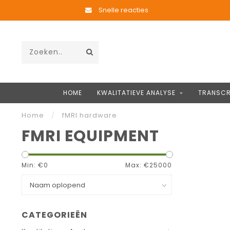
Snelle reacties
HOME
KWALITATIEVE ANALYSE
TRANSCR
Home
/
fMRI hardware
FMRI EQUIPMENT
Min: €
0
Max: €
25000
CATEGORIEËN