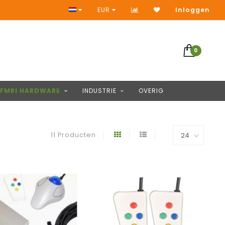
Geen vooruitbetaling
EUR
Inloggen
0
FMRI HARDWARE
INDUSTRIE
OVERIG
11 Producten