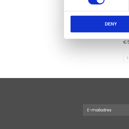
DENY
MOCK M
€5