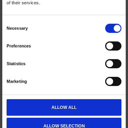
Groningen
of their services.
0505791270
Consent
info@scienceplus.nl
Necessary
Selection
Preferences
INFORMATIE
ATLAS.ti
Statistics
E-Prime
Chronos Box
Marketing
Presentation
Design Expert
Stata
ALLOW ALL
Inquisit
Maxqda
ALLOW SELECTION