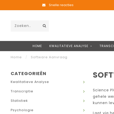
Snelle reacties
HOME
KWALITATIEVE ANALYSE
TRANSCR
Home
/
Software Aanvraag
SOF
CATEGORIEËN
Kwalitatieve Analyse
Science Pl
Transcriptie
gehele wer
Statistiek
kunnen le
Psychologie
Laat via h