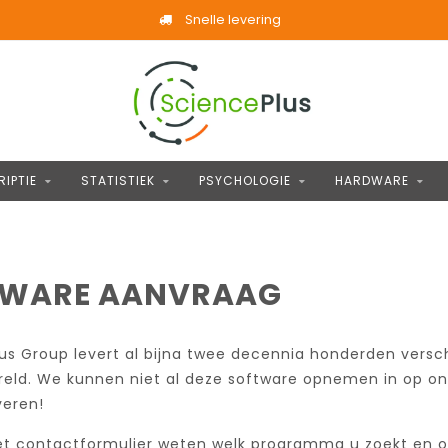
Snelle levering
IPTIE
STATISTIEK
PSYCHOLOGIE
HARDWARE
TWARE AANVRAAG
us Group levert al bijna twee decennia honderden versc
eld. We kunnen niet al deze software opnemen in op onz
veren!
et contactformulier weten welk programma u zoekt en o