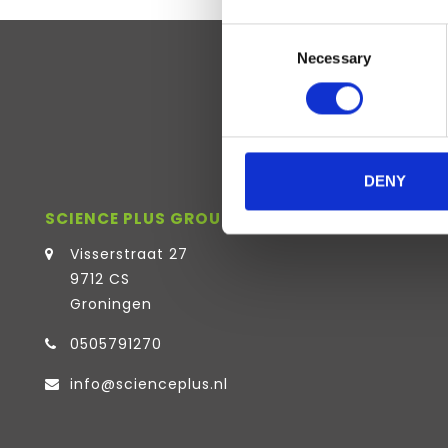
Consent
Necessary
Selection
DENY
SCIENCE PLUS GROUP BV
Visserstraat 27
9712 CS
Groningen
0505791270
info@scienceplus.nl