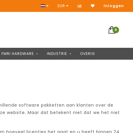
Geen vooruitbetaling
EUR
Inloggen
0
FMRI HARDWARE
INDUSTRIE
OVERIG
hillende software pakketten aan klanten over de
e website. Maar dat betekent niet dat we het niet
m hoeveel licenties het gaat en u heeft binnen 24