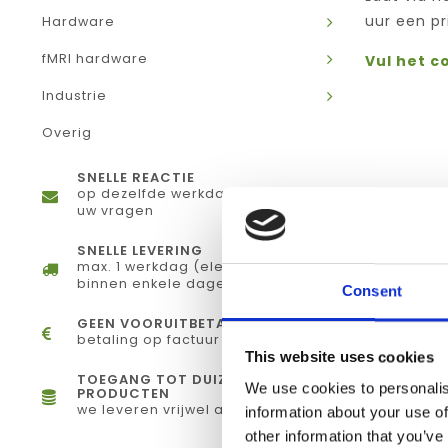
uur een pr
Hardware
fMRI hardware
Vul het c
Industrie
Overig
SNELLE REACTIE
op dezelfde werkdag antwoord op
uw vragen
SNELLE LEVERING
max. 1 werkdag (elektronisch) of
binnen enkele dagen (fysiek)
Consent
GEEN VOORUITBETALING
betaling op factuur
This website uses cookies
TOEGANG TOT DUIZENDEN
We use cookies to personalis
PRODUCTEN
we leveren vrijwel alles
information about your use of
other information that you’ve