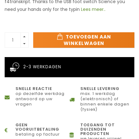
f4transkript. Thanks to the USB foot switch Science you
need your hands only for the typin
Lees meer..
TOEVOEGEN AAN
WINKELWAGEN
2-3 WERKDAGEN
SNELLE REACTIE
SNELLE LEVERING
op dezelfde werkdag
max. 1 werkdag
antwoord op uw
(elektronisch) of
vragen
binnen enkele dagen
(fysiek)
GEEN
TOEGANG TOT
VOORUITBETALING
DUIZENDEN
PRODUCTEN
betaling op factuur
we leveren vrijwel