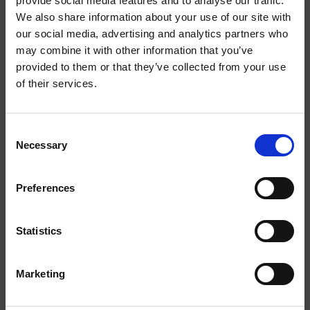
provide social media features and to analyse our traffic.
ABONNEER JE OP ONZE NIEUWSBRIEF
We also share information about your use of our site with
our social media, advertising and analytics partners who
may combine it with other information that you’ve
provided to them or that they’ve collected from your use
of their services.
SCIENCE PLUS GROUP BV
Visserstraat 27
Consent
9712 CS
Necessary
Selection
Groningen
0505791270
Preferences
info@scienceplus.nl
Statistics
Marketing
INFORMATIE
ATLAS.ti