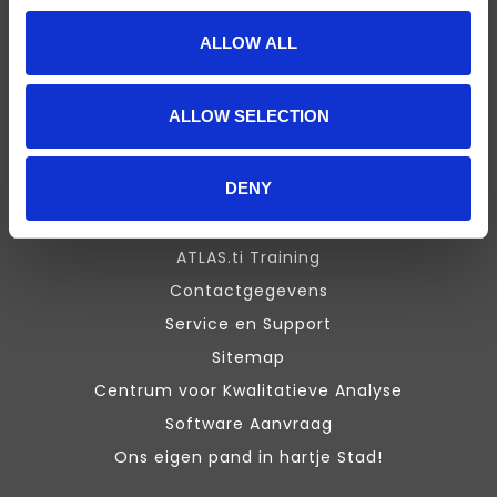
E-Prime
ALLOW ALL
Chronos Box
Presentation
ALLOW SELECTION
Design Expert
Stata
DENY
Inquisit
Maxqda
ATLAS.ti Training
Contactgegevens
Service en Support
Sitemap
Centrum voor Kwalitatieve Analyse
Software Aanvraag
Ons eigen pand in hartje Stad!