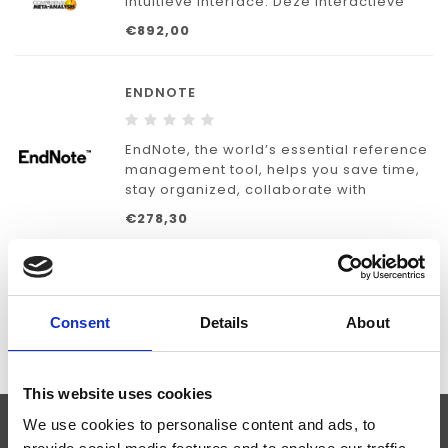
intuïtieve interface. Deze interactieve
gids neemt u mee door alle stappen in
€892,00
de analyse, zodat nieuwe gebruikers
productief worden binnen enkele
minuten.
ENDNOTE
EndNote, the world’s essential reference
management tool, helps you save time,
stay organized, collaborate with
colleagues, and ultimately, get
€278,30
published. So, you can focus on what
matters most: your ideas.
1
2
Consent
Details
About
This website uses cookies
We use cookies to personalise content and ads, to