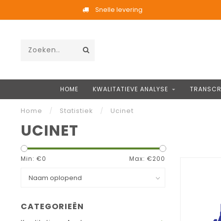
Snelle levering
HOME
KWALITATIEVE ANALYSE
TRANSCRI
Home
/
Statistiek
/
Ucinet
UCINET
Min: €
0
Max: €
200
CATEGORIEËN