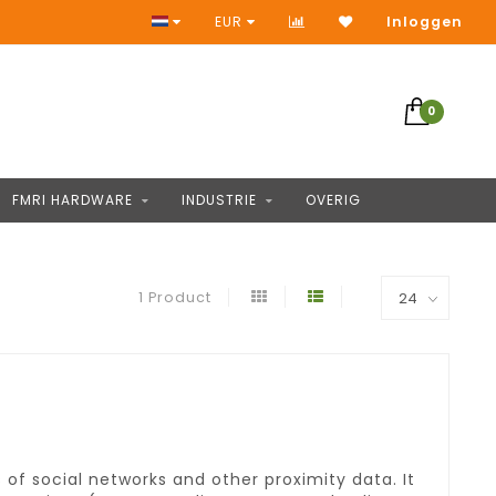
Toegang tot duizenden producten
EUR
Inloggen
0
FMRI HARDWARE
INDUSTRIE
OVERIG
1 Product
 of social networks and other proximity data. It