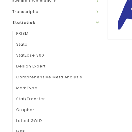
Kwalitatieve Analyse
Transcriptie
Statistiek
PRISM
Stata
StatEase 360
Design Expert
Comprehensive Meta Analysis
MathType
Stat/Transfer
Grapher
Latent GOLD
MSP