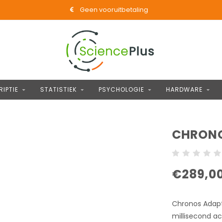
Geen vooruitbetaling
IPTIE
STATISTIEK
PSYCHOLOGIE
HARDWARE
CHRONO
€289,0
Chronos Adapte
millisecond a