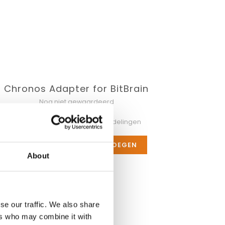
Chronos Adapter for BitBrain
Nog niet gewaardeerd
0 sterren op basis van 0 beoordelingen
JE BEOORDELING TOEVOEGEN
About
N
se our traffic. We also share
ers who may combine it with