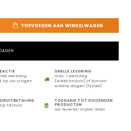
TOEVOEGEN AAN WINKELWAGEN
 DAGEN
REACTIE
SNELLE LEVERING
lfde werkdag
max. 1 werkdag
d op uw vragen
(elektronisch) of binnen
enkele dagen (fysiek)
ORUITBETALING
TOEGANG TOT DUIZENDEN
PRODUCTEN
 op factuur
we leveren vrijwel alles