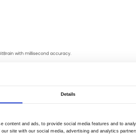
itBrain with millisecond accuracy.
tly connect Chronos to BitBrain.
No parallel port or wiring necessary.
Details
GERELATEERDE PRODUCTE
e content and ads, to provide social media features and to analy
 our site with our social media, advertising and analytics partn