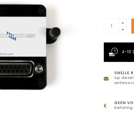
4-10
SNELLE 
op deze
antwoor
GEEN VO
betaling