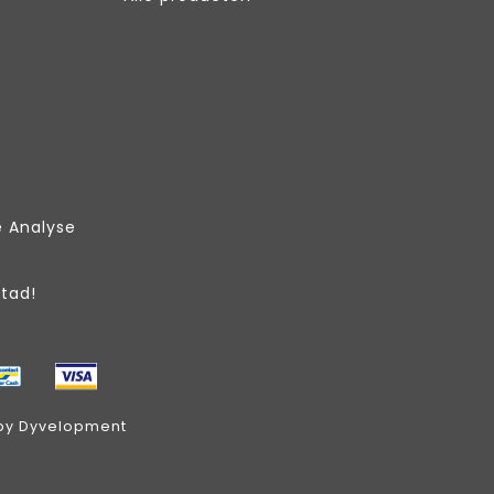
e Analyse
Stad!
by
Dyvelopment