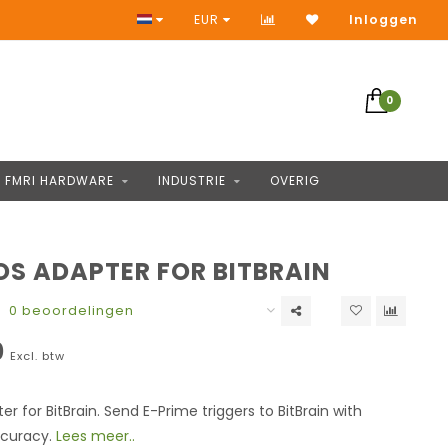
Toegang tot duizenden producten
EUR
Inloggen
0
FMRI HARDWARE
INDUSTRIE
OVERIG
S ADAPTER FOR BITBRAIN
0 beoordelingen
0
Excl. btw
r for BitBrain. Send E-Prime triggers to BitBrain with
ccuracy.
Lees meer..