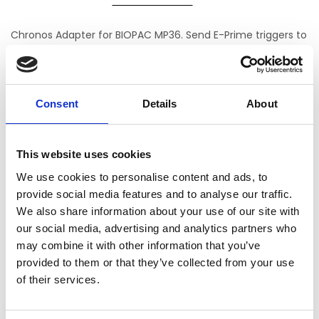
Chronos Adapter for BIOPAC MP36. Send E-Prime triggers to
BIOPAC MP36 with millisecond accuracy.
Includes 25-pin adapter and DB-25 to DB-25 cable to
directly connect Chronos to BIOPAC MP36.
Consent
Details
About
Chronos Adapters provide a quick, plug-and-play solution.
No parallel port or wiring necessary.
This website uses cookies
We use cookies to personalise content and ads, to
provide social media features and to analyse our traffic.
Chronos Adapter for BIOPAC MP36
We also share information about your use of our site with
Nog niet gewaardeerd
our social media, advertising and analytics partners who
may combine it with other information that you’ve
0 sterren op basis van 0 beoordelingen
provided to them or that they’ve collected from your use
JE BEOORDELING TOEVOEGEN
of their services.